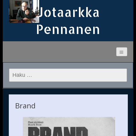
Jotaarkka
Pennanen
Haku:
Brand