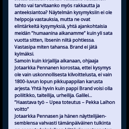
tahto vai tarvitaanko myös rakkautta ja
anteeksiantoa? Näytelmän kysymyksiin ei ole
helppoja vastauksia, mutta ne ovat
elintärkeitä kysymyksiä, yhtä ajankohtaisia
meidän ”humaanina aikanamme” kuin yli sata
vuotta sitten, Ibsenin niitä pohtiessa.
Vastasipa miten tahansa. Brand ei jätä
kylmäksi.
Samoin kuin kirjailija aikanaan, ohjaaja
Jotaarkka Pennanen korostaa, ettei kysymys
ole vain uskonnollisesta kilvoittelusta, ei vain
1800-luvun lopun pikkupappilan karusta
arjesta. Yhtä hyvin kuin pappi Brand voisi olla
poliitikko, taiteilija, urheilija. Galilei…
”Haastava työ – Upea toteutus – Pekka Laihon
voitto”
Jotaarkka Pennasen ja hänen näyttelijäen-
semblensa vahvasti tämänpäiväinen tulkinta