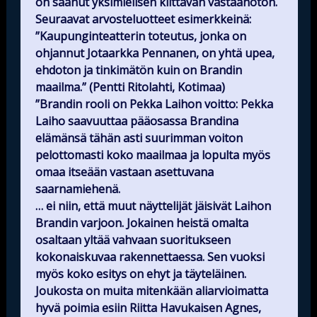
on saanut yksimielisen kiittävän vastaanoton.
Seuraavat arvosteluotteet esimerkkeinä:
”Kaupunginteatterin toteutus, jonka on
ohjannut Jotaarkka Pennanen, on yhtä upea,
ehdoton ja tinkimätön kuin on Brandin
maailma.” (Pentti Ritolahti, Kotimaa)
”Brandin rooli on Pekka Laihon voitto: Pekka
Laiho saavuuttaa pääosassa Brandina
elämänsä tähän asti suurimman voiton
pelottomasti koko maailmaa ja lopulta myös
omaa itseään vastaan asettuvana
saarnamiehenä.
… ei niin, että muut näyttelijät jäisivät Laihon
Brandin varjoon. Jokainen heistä omalta
osaltaan yltää vahvaan suoritukseen
kokonaiskuvaa rakennettaessa. Sen vuoksi
myös koko esitys on ehyt ja täyteläinen.
Joukosta on muita mitenkään aliarvioimatta
hyvä poimia esiin Riitta Havukaisen Agnes,