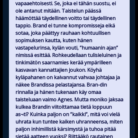
vapaaehtoisesti. Se, joka ei tähän suostu, ei
ole antanut mitään. Taistelun päässä
häämöttää täydellinen voitto tai täydellinen
tappio. Brand ei tunne kompromisseja eikä
sotaa, joka päättyy rauhaan kohtuullisen
sopimuksen kautta, kuten hänen
vastapelurinsa, kylän vouti, ”humaanin ajan”
nimissä esittää. Rohkeudellaan tulisieluinen ja
tinkimätön saarnamies kerää ympärilleen
kasvavan kannattajien joukon. Köyhä
kyläpahanen on kaivannut vahvaa johtajaa ja
näkee Brandissa pelastajansa. Bran-din
rinnalla ja hänen tukenaan käy omaa
taisteluaan vaimo Agnes. Mutta moniko jaksaa
kulkea Brandin viitoittamaa tietä loppuun
as¬ti? Kuinka paljon on ”kaikki”, mitä voi vielä
uhrata kun tuntee kaiken uhranneensa, miten
paljon inhimillistä kärsimystä ja tuhoa pitää
sietää aatteen vuoksi? Riittääkö rautainen