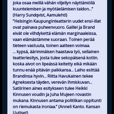
joka osaa meillä vähän viljellyn näyttämöllä
kuuntelemisen ja myötäelämisen taidon…”
(Harry Sundqvist, Aamulehti)
”Helsingin Kaupunginteatterin uudet ensi-illat
ovat painava puheenvuoro. Galilei ja Brand
eivät ole viihdykettä elämän marginaaleissa,
vaan elämästämme suoraan. Toinen perää
tieteen vastuuta, toinen aatteen voimaa.
… kypsä, äärimmäisen haastava työ, sellainen
teatteriesitys, josta tulee sekopäisenä kotiin.
koska aivot on lipeässä keitetty eikä mikään
tunnu enää pitävän paikkansa… Laiho esittää
Brandinsa hyvin… Riitta Havukainen tekee
Agneksesta täyden, verevän ihmiskuvan…
Satiirinen aines esitykseen tulee Heikki
Kinnusen voudin ja Juha Mujeen rovastin
mukana. Kinnusen antama politiikan oppitunti
on riemukasta ironiaa.” (Anneli Kanto. Kansan
Uutiset)