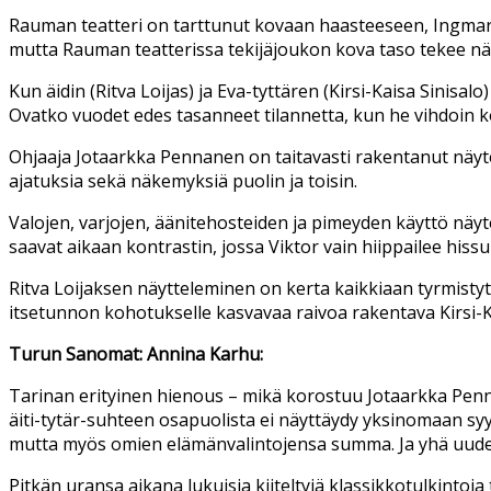
Rauman teatteri on tarttunut kovaan haasteeseen, Ingmar 
mutta Rauman teatterissa tekijäjoukon kova taso tekee nä
Kun äidin (Ritva Loijas) ja Eva-tyttären (Kirsi-Kaisa Sinisalo
Ovatko vuodet edes tasanneet tilannetta, kun he vihdoin k
Ohjaaja Jotaarkka Pennanen on taitavasti rakentanut näytel
ajatuksia sekä näkemyksiä puolin ja toisin.
Valojen, varjojen, äänitehosteiden ja pimeyden käyttö näy
saavat aikaan kontrastin, jossa Viktor vain hiippailee hi
Ritva Loijaksen näytteleminen on kerta kaikkiaan tyrmisty
itsetunnon kohotukselle kasvavaa raivoa rakentava Kirsi-Ka
Turun Sanomat: Annina Karhu:
Tarinan erityinen hienous – mikä korostuu Jotaarkka Pe
äiti-tytär-suhteen osapuolista ei näyttäydy yksinomaan sy
mutta myös omien elämänvalintojensa summa. Ja yhä uudest
Pitkän uransa aikana lukuisia kiiteltyjä klassikkotulkinto