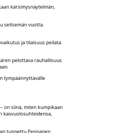
skaan kärsimysnäytelmän,
oltu seitsemän vuotta.
aikutus ja tilaisuus peilata
tären pelottava rauhallisuus
aan.
an tympäännyttävälle
– on siinä, miten kumpikaan
en kasvuolosuhteidensa,
staan tunnettu Pennanen