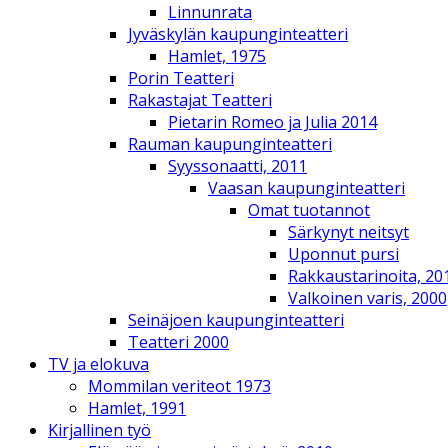
Linnunrata
Jyväskylän kaupunginteatteri
Hamlet, 1975
Porin Teatteri
Rakastajat Teatteri
Pietarin Romeo ja Julia 2014
Rauman kaupunginteatteri
Syyssonaatti, 2011
Vaasan kaupunginteatteri
Omat tuotannot
Särkynyt neitsyt
Uponnut pursi
Rakkaustarinoita, 20
Valkoinen varis, 2000
Seinäjoen kaupunginteatteri
Teatteri 2000
TV ja elokuva
Mommilan veriteot 1973
Hamlet, 1991
Kirjallinen työ