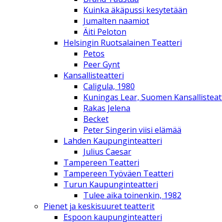
Kuinka äkäpussi kesytetään
Jumalten naamiot
Äiti Peloton
Helsingin Ruotsalainen Teatteri
Petos
Peer Gynt
Kansallisteatteri
Caligula, 1980
Kuningas Lear, Suomen Kansallisteat
Rakas Jelena
Becket
Peter Singerin viisi elämää
Lahden Kaupunginteatteri
Julius Caesar
Tampereen Teatteri
Tampereen Työväen Teatteri
Turun Kaupunginteatteri
Tulee aika toinenkin, 1982
Pienet ja keskisuuret teatterit
Espoon kaupunginteatteri