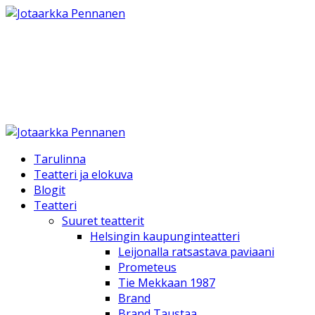
Jotaarkka Pennanen
Teatteri Elokuva TV ja Kirjallinen työ
Tarulinna
Teatteri ja elokuva
Blogit
Teatteri
Suuret teatterit
Helsingin kaupunginteatteri
Leijonalla ratsastava paviaani
Prometeus
Tie Mekkaan 1987
Brand
Brand Taustaa