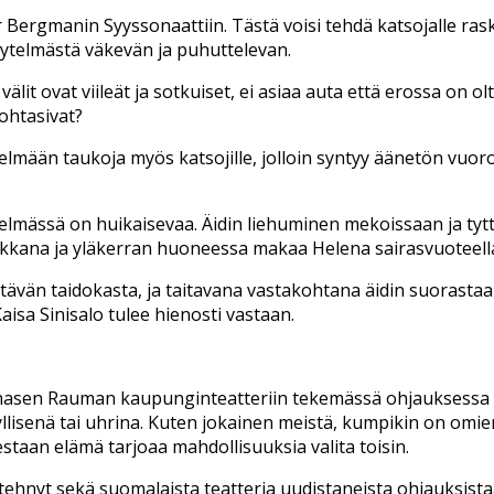
Bergmanin Syyssonaattiin. Tästä voisi tehdä katsojalle ra
ytelmästä väkevän ja puhuttelevan.
) välit ovat viileät ja sotkuiset, ei asiaa auta että erossa on 
ohtasivat?
mään taukoja myös katsojille, jolloin syntyy äänetön vuorov
telmässä on huikaisevaa. Äidin liehuminen mekoissaan ja tyt
ssukkana ja yläkerran huoneessa makaa Helena sairasvuoteell
ttävän taidokasta, ja taitavana vastakohtana äidin suorasta
isa Sinisalo tulee hienosti vastaan.
nnasen Rauman kaupunginteatteriin tekemässä ohjauksessa 
yllisenä tai uhrina. Kuten jokainen meistä, kumpikin on omi
aan elämä tarjoaa mahdollisuuksia valita toisin.
ja tehnyt sekä suomalaista teatteria uudistaneista ohjauksi