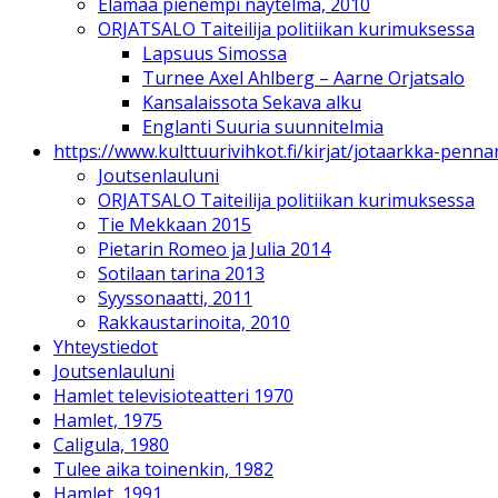
Elämää pienempi näytelmä, 2010
ORJATSALO Taiteilija politiikan kurimuksessa
Lapsuus Simossa
Turnee Axel Ahlberg – Aarne Orjatsalo
Kansalaissota Sekava alku
Englanti Suuria suunnitelmia
https://www.kulttuurivihkot.fi/kirjat/jotaarkka-pen
Joutsenlauluni
ORJATSALO Taiteilija politiikan kurimuksessa
Tie Mekkaan 2015
Pietarin Romeo ja Julia 2014
Sotilaan tarina 2013
Syyssonaatti, 2011
Rakkaustarinoita, 2010
Yhteystiedot
Joutsenlauluni
Hamlet televisioteatteri 1970
Hamlet, 1975
Caligula, 1980
Tulee aika toinenkin, 1982
Hamlet, 1991