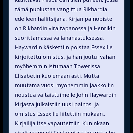
tämä puolustaa vangittua Rikhardia
edelleen hallitsijana. Kirjan painopiste
on Rikhardin viraltapanossa ja Henrikin
suorittamassa vallananastuksessa.
Haywardin käskettiin poistaa Essexille
kirjoitettu omistus, ja hän joutui vähän
myöhemmin istumaan Towerissa
Elisabetin kuolemaan asti. Mutta
muutama vuosi myöhemmin Jaakko I:n
noustua valtaistuimelle John Haywardin
kirjasta julkaistiin uusi painos, ja
omistus Essexille liitettiin mukaan..
Kirjailija itse vapautettiin. Kuninkaan
viraltapano oli Englannissa kuuma aihe.