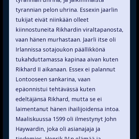
tyrannian pelon uhrina. Essexin jaarlin
tukijat eivät niinkään olleet
kiinnostuneita Rikhardin viraltapanosta,
vaan hänen murhastaan. Jaarli itse oli
Irlannissa sotajoukon päällikkönä
tukahduttamassa kapinaa aivan kuten
Rikhard II aikanaan. Essex ei palannut
Lontooseen sankarina, vaan
epäonnistui tehtävässä kuten
edeltäjänsä Rikhard, mutta se ei
laimentanut hänen ihailijoidensa intoa.
Maaliskuussa 1599 oli ilmestynyt John
Haywardin, joka oli asianajaja ja
tiedemies, Henrik IV:n elämää ja