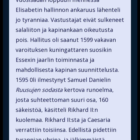
Elisabetin hallinnon ankaruus lähenteli
jo tyranniaa. Vastustajat eivät sulkeneet
salaliiton ja kapinankaan oikeutusta
pois. Hallitus oli saanut 1599 vakavan
varoituksen kuningattaren suosikin
Essexin jaarlin toiminnasta ja
mahdollisesta kapinan suunnittelusta.
1595 0li ilmestynyt Samuel Danielin
Ruusujen sodasta
kertova runoelma,
josta suhteettoman suuri osa, 160
säkeistöä, käsitteli Rikhard II:n
kuolemaa. Rikhard II:sta ja Caesaria
verrattiin toisiinsa. Edellistä pidettiin
tyrannian uhrina, ja jälkimmäistä