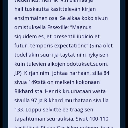
hallituskautta käsittelevän kirjan
ensimmäinen osa. Se alkaa koko sivun
omistuksella Essexille: ”Magnus
siquidem es, et presentii iudicio et
futuri temporis expectatione” (Sinä olet
todellakin suuri ja täytät niin nykyisen
kuin tulevien aikojen odotukset.suom.
J.P). Kirjan nimi johtaa harhaan, sillä 84
sivua 149:stä on melkein kokonaan
Rikhardista. Henrik kruunataan vasta
sivulla 97 ja Rikhard murhataan sivulla
133. Loppu selvittelee traagisen
tapahtuman seurauksia. Sivut 100-110
käsittävät Piispa Carlislen puheen, jossa