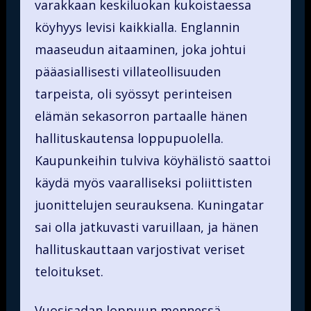
varakkaan keskiluokan kukoistaessa
köyhyys levisi kaikkialla. Englannin
maaseudun aitaaminen, joka johtui
pääasiallisesti villateollisuuden
tarpeista, oli syössyt perinteisen
elämän sekasorron partaalle hänen
hallituskautensa loppupuolella.
Kaupunkeihin tulviva köyhälistö saattoi
käydä myös vaaralliseksi poliittisten
juonittelujen seurauksena. Kuningatar
sai olla jatkuvasti varuillaan, ja hänen
hallituskauttaan varjostivat veriset
teloitukset.
Vuosisadan loppuun mennessä