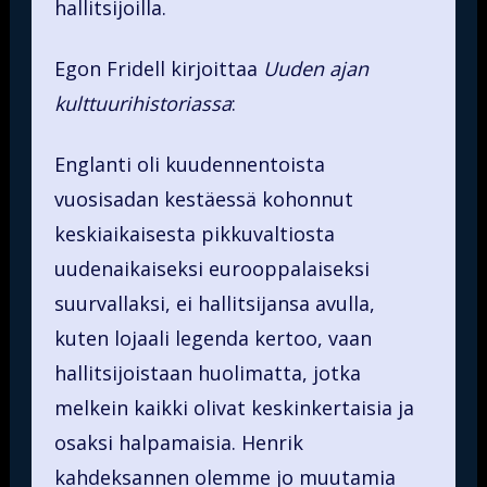
hallitsijoilla.
Egon Fridell kirjoittaa
Uuden ajan
kulttuurihistoriassa
:
Englanti oli kuudennentoista
vuosisadan kestäessä kohonnut
keskiaikaisesta pikkuvaltiosta
uudenaikaiseksi eurooppalaiseksi
suurvallaksi, ei hallitsijansa avulla,
kuten lojaali legenda kertoo, vaan
hallitsijoistaan huolimatta, jotka
melkein kaikki olivat keskinkertaisia ja
osaksi halpamaisia. Henrik
kahdeksannen olemme jo muutamia