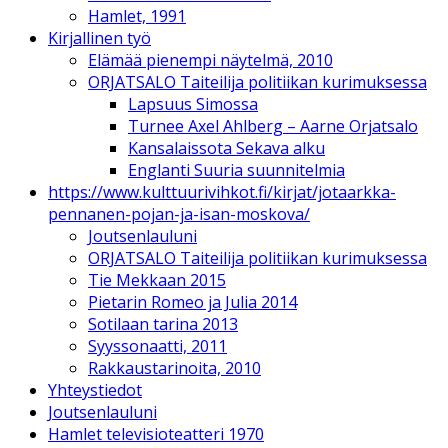
Hamlet, 1991
Kirjallinen työ
Elämää pienempi näytelmä, 2010
ORJATSALO Taiteilija politiikan kurimuksessa
Lapsuus Simossa
Turnee Axel Ahlberg – Aarne Orjatsalo
Kansalaissota Sekava alku
Englanti Suuria suunnitelmia
https://www.kulttuurivihkot.fi/kirjat/jotaarkka-
pennanen-pojan-ja-isan-moskova/
Joutsenlauluni
ORJATSALO Taiteilija politiikan kurimuksessa
Tie Mekkaan 2015
Pietarin Romeo ja Julia 2014
Sotilaan tarina 2013
Syyssonaatti, 2011
Rakkaustarinoita, 2010
Yhteystiedot
Joutsenlauluni
Hamlet televisioteatteri 1970