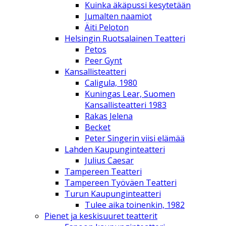
Kuinka äkäpussi kesytetään
Jumalten naamiot
Äiti Peloton
Helsingin Ruotsalainen Teatteri
Petos
Peer Gynt
Kansallisteatteri
Caligula, 1980
Kuningas Lear, Suomen
Kansallisteatteri 1983
Rakas Jelena
Becket
Peter Singerin viisi elämää
Lahden Kaupunginteatteri
Julius Caesar
Tampereen Teatteri
Tampereen Työväen Teatteri
Turun Kaupunginteatteri
Tulee aika toinenkin, 1982
Pienet ja keskisuuret teatterit