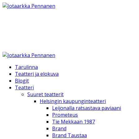
Jotaarkka Pennanen
Teatteri Elokuva TV ja Kirjallinen työ
Tarulinna
Teatteri ja elokuva
Blogit
Teatteri
Suuret teatterit
Helsingin kaupunginteatteri
Leijonalla ratsastava paviaani
Prometeus
Tie Mekkaan 1987
Brand
Brand Taustaa