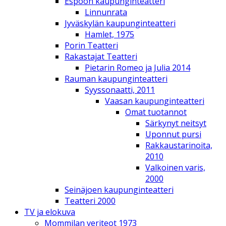
Espoon kaupunginteatteri
Linnunrata
Jyväskylän kaupunginteatteri
Hamlet, 1975
Porin Teatteri
Rakastajat Teatteri
Pietarin Romeo ja Julia 2014
Rauman kaupunginteatteri
Syyssonaatti, 2011
Vaasan kaupunginteatteri
Omat tuotannot
Särkynyt neitsyt
Uponnut pursi
Rakkaustarinoita,
2010
Valkoinen varis,
2000
Seinäjoen kaupunginteatteri
Teatteri 2000
TV ja elokuva
Mommilan veriteot 1973