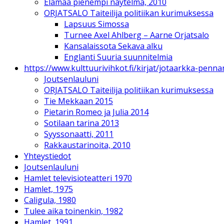
Elämää pienempi näytelmä, 2010
ORJATSALO Taiteilija politiikan kurimuksessa
Lapsuus Simossa
Turnee Axel Ahlberg – Aarne Orjatsalo
Kansalaissota Sekava alku
Englanti Suuria suunnitelmia
https://www.kulttuurivihkot.fi/kirjat/jotaarkka-pen
Joutsenlauluni
ORJATSALO Taiteilija politiikan kurimuksessa
Tie Mekkaan 2015
Pietarin Romeo ja Julia 2014
Sotilaan tarina 2013
Syyssonaatti, 2011
Rakkaustarinoita, 2010
Yhteystiedot
Joutsenlauluni
Hamlet televisioteatteri 1970
Hamlet, 1975
Caligula, 1980
Tulee aika toinenkin, 1982
Hamlet, 1991