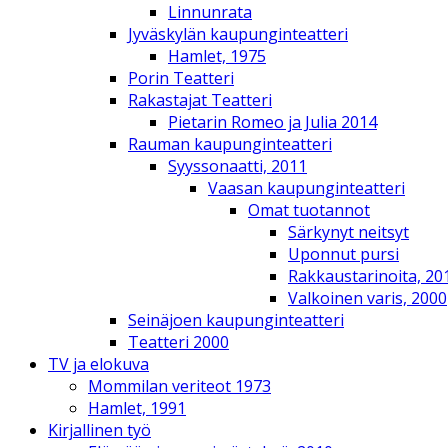
Linnunrata
Jyväskylän kaupunginteatteri
Hamlet, 1975
Porin Teatteri
Rakastajat Teatteri
Pietarin Romeo ja Julia 2014
Rauman kaupunginteatteri
Syyssonaatti, 2011
Vaasan kaupunginteatteri
Omat tuotannot
Särkynyt neitsyt
Uponnut pursi
Rakkaustarinoita, 20
Valkoinen varis, 2000
Seinäjoen kaupunginteatteri
Teatteri 2000
TV ja elokuva
Mommilan veriteot 1973
Hamlet, 1991
Kirjallinen työ