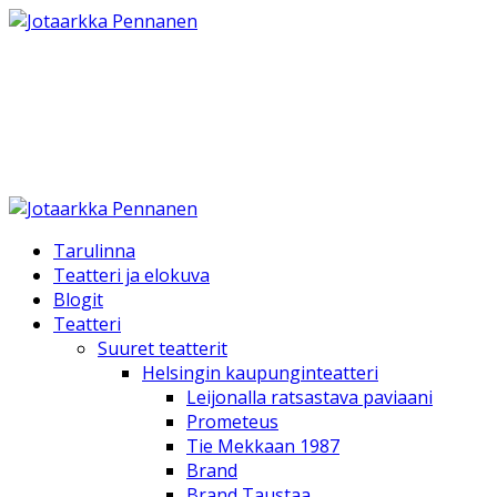
Jotaarkka Pennanen
Teatteri Elokuva TV ja Kirjallinen työ
Tarulinna
Teatteri ja elokuva
Blogit
Teatteri
Suuret teatterit
Helsingin kaupunginteatteri
Leijonalla ratsastava paviaani
Prometeus
Tie Mekkaan 1987
Brand
Brand Taustaa