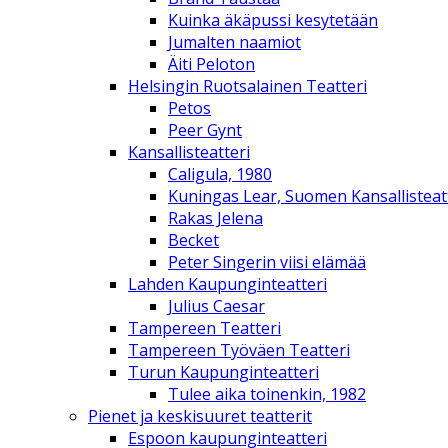
Kuinka äkäpussi kesytetään
Jumalten naamiot
Äiti Peloton
Helsingin Ruotsalainen Teatteri
Petos
Peer Gynt
Kansallisteatteri
Caligula, 1980
Kuningas Lear, Suomen Kansallisteat
Rakas Jelena
Becket
Peter Singerin viisi elämää
Lahden Kaupunginteatteri
Julius Caesar
Tampereen Teatteri
Tampereen Työväen Teatteri
Turun Kaupunginteatteri
Tulee aika toinenkin, 1982
Pienet ja keskisuuret teatterit
Espoon kaupunginteatteri