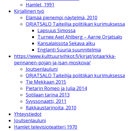
Hamlet, 1991
Kirjallinen työ
Elämää pienempi näytelmä, 2010
ORJATSALO Taiteilija politiikan kurimuksessa
Lapsuus Simossa
Turnee Axel Ahlberg – Aarne Orjatsalo
Kansalaissota Sekava alku
Englanti Suuria suunnitelmia
https://www.kulttuurivihkot.fi/kirjat/jotaarkka-
pennanen-pojan-ja-isan-moskova/
Joutsenlauluni
ORJATSALO Taiteilija politiikan kurimuksessa
Tie Mekkaan 2015
Pietarin Romeo ja Julia 2014
Sotilaan tarina 2013
Syyssonaatti, 2011
Rakkaustarinoita, 2010
Yhteystiedot
Joutsenlauluni
Hamlet televisioteatteri 1970