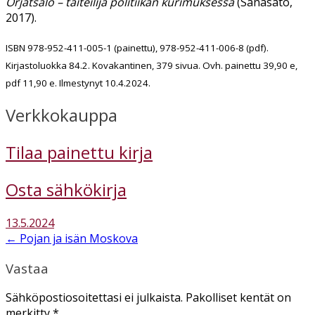
Orjatsalo – taiteilija politiikan kurimuksessa
(Sanasato,
2017).
ISBN 978-952-411-005-1 (painettu), 978-952-411-006-8 (pdf).
Kirjastoluokka 84.2. Kovakantinen, 379 sivua. Ovh. painettu 39,90 e,
pdf 11,90 e. Ilmestynyt 10.4.2024.
Verkkokauppa
Tilaa painettu kirja
Osta sähkökirja
13.5.2024
Post
← Pojan ja isän Moskova
navigation
Vastaa
Sähköpostiosoitettasi ei julkaista.
Pakolliset kentät on
merkitty
*