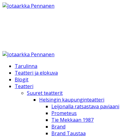
Jotaarkka Pennanen
Teatteri Elokuva TV ja Kirjallinen työ
Tarulinna
Teatteri ja elokuva
Blogit
Teatteri
Suuret teatterit
Helsingin kaupunginteatteri
Leijonalla ratsastava paviaani
Prometeus
Tie Mekkaan 1987
Brand
Brand Taustaa